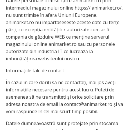
Datele personale trimise către animarket.ro prin
intermediul magazinului online https:// animarket.ro/,
nu sunt trimise în afară Uniunii Europene.
animarket.ro nu impartaseseste aceste date cu terțe
părți, cu excepția entităților autorizate cum ar fi
compania de găzduire WEB ce menține serverul
magazinului online animarket.ro sau cu personele
autorizate din industria IT ce lucrează la
îmbunătățirea websiteului nostru.
Informațiile tale de contact
În cazul în care doriți să ne contactați, mai jos aveți
informațiile necesare pentru acest lucru. Puteți de
asemenea să ne transmiteți și orice solicitare prin
adresa noastră de email la contact@animarket.ro și va
vom răspunde în cel mai scurt timp posibil.
Datele dumneavoastră sunt protejate prin stocarea