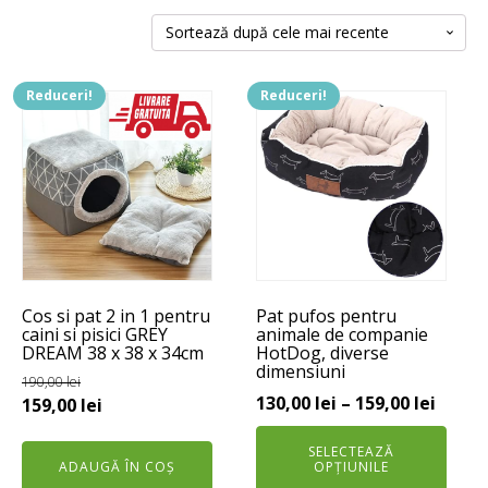
după
cele
mai
recente
Reduceri!
Reduceri!
Acest
produs
are
mai
multe
variații.
Opțiunile
pot
Cos si pat 2 in 1 pentru
Pat pufos pentru
fi
caini si pisici GREY
animale de companie
alese
DREAM 38 x 38 x 34cm
HotDog, diverse
dimensiuni
în
190,00
lei
pagina
Interv
130,00
lei
–
159,00
lei
Prețul
Prețul
159,00
lei
produsului.
de
inițial
curent
SELECTEAZĂ
prețur
a
este:
ADAUGĂ ÎN COȘ
OPȚIUNILE
130,00
fost:
159,00 lei.