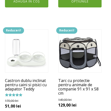
ADAUGĂ ÎN COȘ
OPȚIUNILE
a
este:
până
fost:
69,00 lei.
la
200,00 lei.
259,00
Reduceri!
Reduceri!
Castron dublu inclinat
Tarc cu protectie
pentru caini si pisici cu
pentru animale de
adapator Teddy
companie 91 x 91 x 58
cm
149,00
lei
Evaluat la
170,00
lei
5.00
Prețul
Prețul
129,00
lei
Prețul
Prețul
51,00
lei
din 5