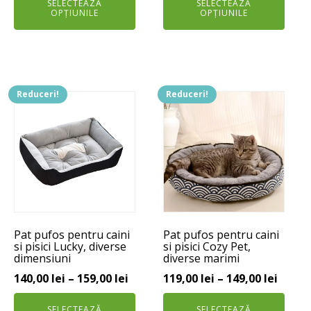
SELECTEAZĂ
prețuri:
SELECTEAZĂ
a
este:
OPȚIUNILE
OPȚIUNILE
99,00 lei
fost:
129,00 lei.
până
170,00 lei.
la
125,00 lei
Reduceri!
Reduceri!
Acest
Acest
produs
produs
are
are
mai
mai
multe
multe
variații.
variații.
Opțiunile
Opțiunile
pot
pot
Pat pufos pentru caini
Pat pufos pentru caini
fi
fi
si pisici Lucky, diverse
si pisici Cozy Pet,
alese
alese
dimensiuni
diverse marimi
în
în
Interval
Interv
140,00
lei
–
159,00
lei
119,00
lei
–
149,00
lei
pagina
pagina
de
de
produsului.
produsului.
SELECTEAZĂ
SELECTEAZĂ