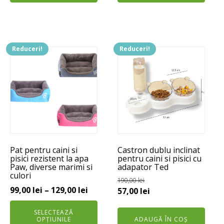
până
190,00 lei.
la
159,00
Reduceri!
Reduceri!
Acest
produs
are
mai
multe
variații.
Opțiunile
pot
Pat pentru caini si
Castron dublu inclinat
fi
pisici rezistent la apa
pentru caini si pisici cu
alese
Paw, diverse marimi si
adapator Ted
culori
în
190,00
lei
pagina
Interval
99,00
lei
–
129,00
lei
Prețul
Prețul
57,00
lei
produsului.
de
inițial
curent
SELECTEAZĂ
prețuri:
a
este:
OPȚIUNILE
ADAUGĂ ÎN COȘ