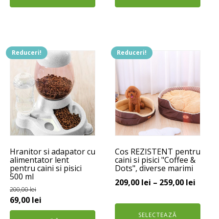
99,00 lei
fost:
57,00 lei.
până
190,00 lei.
la
129,00 lei
Reduceri!
Reduceri!
Acest
produs
are
mai
multe
variații.
Opțiunile
pot
Hranitor si adapator cu
Cos REZISTENT pentru
fi
alimentator lent
caini si pisici "Coffee &
alese
pentru caini si pisici
Dots", diverse marimi
500 ml
în
Interv
209,00
lei
–
259,00
lei
pagina
200,00
lei
de
Prețul
Prețul
69,00
lei
produsului.
prețur
inițial
curent
SELECTEAZĂ
209,00