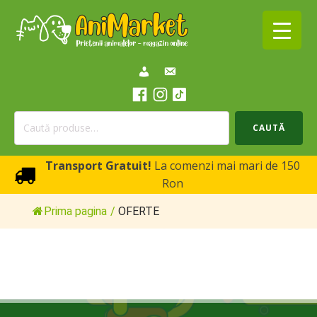
Caută
CAUTĂ
după:
Transport Gratuit!
La comenzi mai mari de 150
Ron
Prima pagina
/
OFERTE