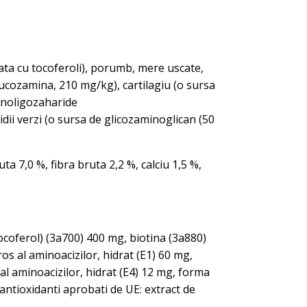
ata cu tocoferoli), porumb, mere uscate,
glucozamina, 210 mg/kg), cartilagiu (o sursa
nanoligozaharide
ii verzi (o sursa de glicozaminoglican (50
a 7,0 %, fibra bruta 2,2 %, calciu 1,5 %,
ocoferol) (3a700) 400 mg, biotina (3a880)
os al aminoacizilor, hidrat (E1) 60 mg,
al aminoacizilor, hidrat (E4) 12 mg, forma
ntioxidanti aprobati de UE: extract de