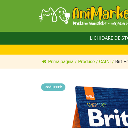
LICHIDARE DE S
Prima pagina
/
Produse
/
CÂINI
/
Brit P
Reduceri!