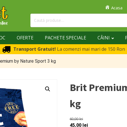
Acasa
Caută
după:
TOC
OFERTE
PACHETE SPECIALE
CÂINI
Transport Gratuit!
La comenzi mai mari de 150 Ron
remium by Nature Sport 3 kg
Brit Premium
kg
60,00
lei
Prețul
Prețul
45,00
lei