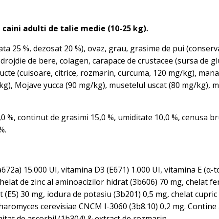
aini adulti de talie medie (10-25 kg).
ata 25 %, dezosat 20 %), ovaz, grau, grasime de pui (conserv
t, drojdie de bere, colagen, carapace de crustacee (sursa de 
fructe (cuisoare, citrice, rozmarin, curcuma, 120 mg/kg), ma
g), Mojave yucca (90 mg/kg), musetelul uscat (80 mg/kg), mid
0 %, continut de grasimi 15,0 %, umiditate 10,0 %, cenusa brut
%.
672a) 15.000 UI, vitamina D3 (E671) 1.000 UI, vitamina E (α-t
helat de zinc al aminoacizilor hidrat (3b606) 70 mg, chelat fer
 (E5) 30 mg, iodura de potasiu (3b201) 0,5 mg, chelat cupric 
haromyces cerevisiae CNCM I-3060 (3b8.10) 0,2 mg. Contine a
mitat de ascorbil (1b304) & extract de rozmarin.