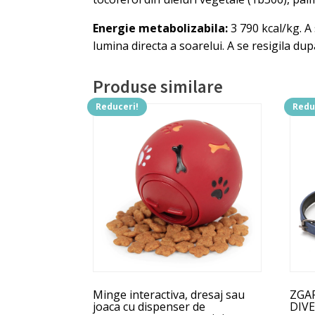
Energie metabolizabila:
3 790 kcal/kg. A
lumina directa a soarelui. A se resigila du
Produse similare
Reduceri!
Redu
Acest
Aces
produs
prod
are
are
mai
mai
multe
mult
variații.
variaț
Opțiunile
Opți
pot
pot
fi
fi
alese
ales
în
în
Minge interactiva, dresaj sau
ZGAR
pagina
pagi
joaca cu dispenser de
DIVE