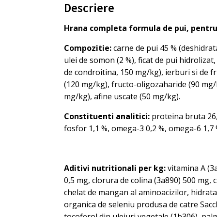
Descriere
Hrana completa formula de pui, pentru c
Compozitie:
carne de pui 45 % (deshidrat
ulei de somon (2 %), ficat de pui hidroliza
de condroitina, 150 mg/kg), ierburi si de 
(120 mg/kg), fructo-oligozaharide (90 mg/k
mg/kg), afine uscate (50 mg/kg).
Constituenti analitici:
proteina bruta 26,
fosfor 1,1 %, omega-3 0,2 %, omega-6 1,7 
Aditivi nutritionali per kg:
vitamina A (3a
0,5 mg, clorura de colina (3a890) 500 mg, c
chelat de mangan al aminoacizilor, hidratat
organica de seleniu produsa de catre Sacc
tocoferol din uleiuri vegetale (1b306), pal