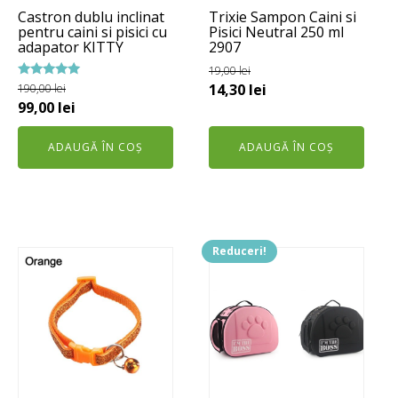
Castron dublu inclinat
Trixie Sampon Caini si
pentru caini si pisici cu
Pisici Neutral 250 ml
adapator KITTY
2907
19,00
lei
Prețul
Prețul
Evaluat la
14,30
lei
190,00
lei
5.00
Prețul
Prețul
99,00
lei
inițial
curent
din 5
inițial
curent
a
este:
ADAUGĂ ÎN COȘ
ADAUGĂ ÎN COȘ
a
este:
fost:
14,30 lei.
fost:
99,00 lei.
19,00 lei.
190,00 lei.
Reduceri!
Acest
produs
are
mai
multe
variații.
Opțiunile