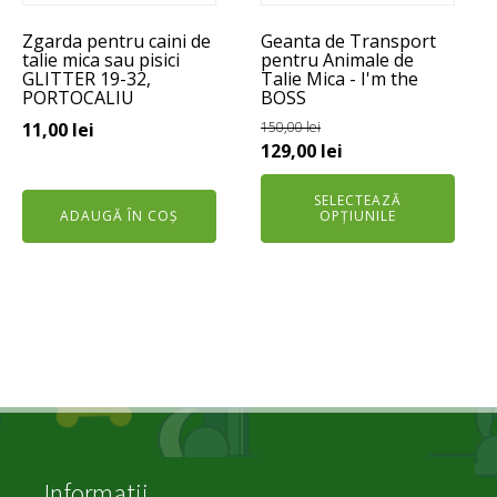
pot
Zgarda pentru caini de
Geanta de Transport
fi
talie mica sau pisici
pentru Animale de
alese
GLITTER 19-32,
Talie Mica - I'm the
PORTOCALIU
BOSS
în
pagina
11,00
lei
150,00
lei
Prețul
Prețul
129,00
lei
produsului.
inițial
curent
SELECTEAZĂ
a
este:
ADAUGĂ ÎN COȘ
OPȚIUNILE
fost:
129,00 lei.
150,00 lei.
Informatii