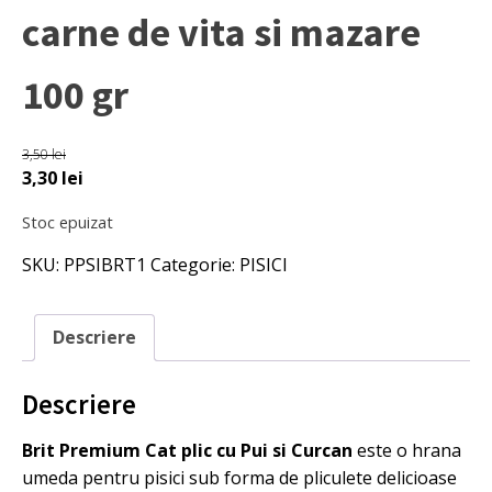
carne de vita si mazare
100 gr
3,50
lei
Prețul
Prețul
3,30
lei
inițial
curent
Stoc epuizat
a
este:
fost:
3,30 lei.
SKU:
PPSIBRT1
Categorie:
PISICI
3,50 lei.
Descriere
Descriere
Brit Premium Cat plic cu Pui si Curcan
este o hrana
umeda pentru pisici sub forma de pliculete delicioase