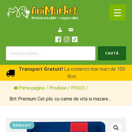
Caută
CAUTĂ
după:
Transport Gratuit!
La comenzi mai mari de 150
Ron
Prima pagina
/
Produse
/
PISICI
/
Brit Premium Cat plic cu carne de vita si mazare...
Reduceri!