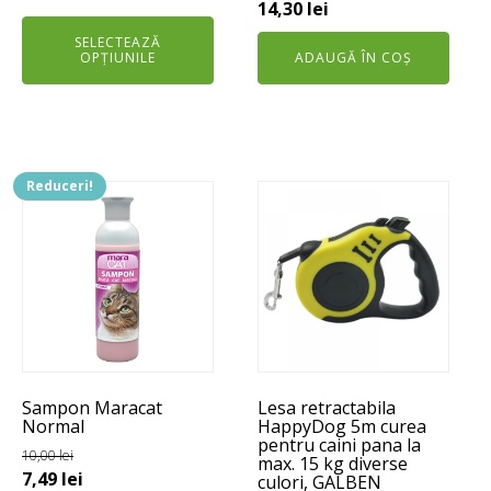
pagina
Prețul
Prețul
14,30
lei
inițial
curent
produsului.
inițial
curent
a
este:
SELECTEAZĂ
OPȚIUNILE
ADAUGĂ ÎN COȘ
a
este:
fost:
132,00 lei.
fost:
14,30 lei.
165,00 lei.
19,00 lei.
Reduceri!
Sampon Maracat
Lesa retractabila
Normal
HappyDog 5m curea
pentru caini pana la
10,00
lei
max. 15 kg diverse
Prețul
Prețul
7,49
lei
culori, GALBEN