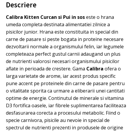
g
Descriere
Calibra Kitten Curcan si Pui in sos
este o hrana
umeda completa destinata alimentatiei zilnice a
pisicilor junior. Hrana este constituita in special din
carne de pasare si peste bogata in proteine necesare
dezvoltarii normale a organismului felin, iar legumele
completeaza perfect gustul carnii adaugand un plus
de nutrienti valorosi necesari organismului pisicilor
aflate in perioada de crestere. Gama
Calibra
ofera o
larga varietate de arome, iar acest produs specific
pune accent pe proteinele din carne de pasare pentru
o vitalitate sporita ca urmare a eliberarii unei cantitati
optime de energie. Continutul de minerale si vitamina
D3 fortifica oasele, iar fibrele suplimentarea faciliteaza
desfasurarea corecta a procesului metabolic. Fiind o
specie carnivora, pisicile au nevoie in special de
spectrul de nutrienti prezenti in produsele de origine