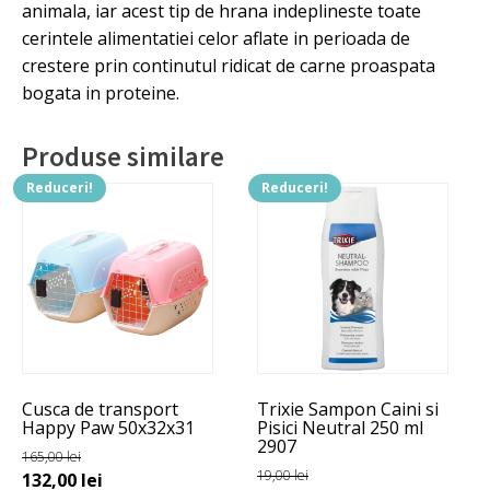
animala, iar acest tip de hrana indeplineste toate
cerintele alimentatiei celor aflate in perioada de
crestere prin continutul ridicat de carne proaspata
bogata in proteine.
Produse similare
Reduceri!
Reduceri!
Acest
produs
are
mai
multe
variații.
Opțiunile
pot
Cusca de transport
Trixie Sampon Caini si
fi
Happy Paw 50x32x31
Pisici Neutral 250 ml
alese
2907
165,00
lei
în
19,00
lei
Prețul
Prețul
132,00
lei