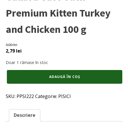
Premium Kitten Turkey
and Chicken 100 g
3,00
lei
Prețul
Prețul
2,79
lei
inițial
curent
Doar 1 rămase în stoc
a
este:
fost:
2,79 lei.
Cantitate
ADAUGĂ ÎN COȘ
3,00 lei.
Calibra
Cat
Pouch
SKU:
PPSI222
Categorie:
PISICI
Premium
Kitten
Turkey
and
Descriere
Chicken
100