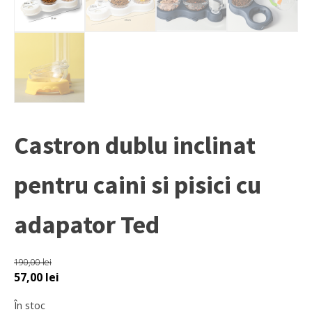
Castron dublu inclinat
pentru caini si pisici cu
adapator Ted
190,00
lei
Prețul
Prețul
57,00
lei
inițial
curent
În stoc
a
este: