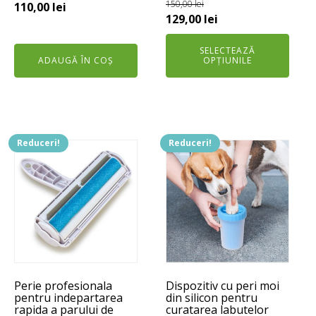
pagina
150,00
lei
Prețul
Prețul
110,00
lei
Prețul
Prețul
129,00
lei
produsului.
inițial
curent
inițial
curent
a
este:
SELECTEAZĂ
a
este:
fost:
110,00 lei.
ADAUGĂ ÎN COȘ
OPȚIUNILE
fost:
129,00 lei.
150,00 lei.
150,00 lei.
Reduceri!
Reduceri!
Perie profesionala
Dispozitiv cu peri moi
pentru indepartarea
din silicon pentru
rapida a parului de
curatarea labutelor