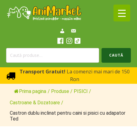
Caută
CAUTĂ
după:
Transport Gratuit!
La comenzi mai mari de 150
Ron
Prima pagina
/
Produse
/
PISICI
/
Castroane & Dozatoare
/
Castron dublu inclinat pentru caini si pisici cu adapator
Ted