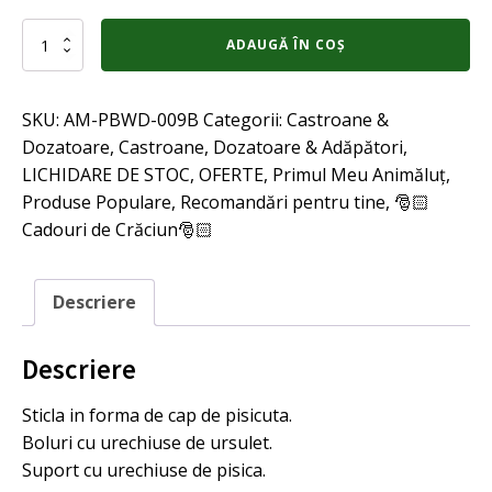
fost:
57,00 lei.
Cantitate
ADAUGĂ ÎN COȘ
190,00 lei.
Castron
dublu
inclinat
SKU:
AM-PBWD-009B
Categorii:
Castroane &
pentru
caini
Dozatoare
,
Castroane, Dozatoare & Adăpători
,
si
LICHIDARE DE STOC
,
OFERTE
,
Primul Meu Animăluț
,
pisici
Produse Populare
,
Recomandări pentru tine
,
🎅🏻
cu
adapator
Cadouri de Crăciun🎅🏻
Ted
Descriere
Descriere
Sticla in forma de cap de pisicuta.
Boluri cu urechiuse de ursulet.
Suport cu urechiuse de pisica.