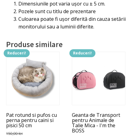
Dimensiunile pot varia ușor cu ± 5 cm.
Pozele sunt cu titlu de prezentare
Culoarea poate fi ușor diferită din cauza setării
monitorului sau a luminii diferite.
Produse similare
Reduceri!
Reduceri!
Acest
produs
are
mai
multe
variații.
Opțiunile
pot
Pat rotund si pufos cu
Geanta de Transport
fi
perna pentru caini si
pentru Animale de
alese
pisici 50 cm
Talie Mica - I'm the
BOSS
în
150,00
lei