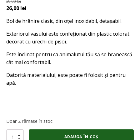
29,00
lei
Prețul
Prețul
26,00
lei
inițial
curent
Bol de hrănire clasic, din oțel inoxidabil, detașabil.
a
este:
fost:
26,00 lei.
Exteriorul vasului este confeționat din plastic colorat,
29,00 lei.
decorat cu urechi de pisoi.
Este înclinat pentru ca animalutul tău să se hrănească
cât mai confortabil.
Datorită materialului, este poate fi folosit și pentru
apă.
Doar 2 rămase în stoc
Cantitate
ADAUGĂ ÎN COȘ