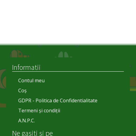
fost:
57,00 lei.
190,00 lei.
Informatii
Contul meu
Coș
GDPR - Politica de Confidentialitate
Termeni și condiții
A.N.P.C.
Ne gasiti si pe