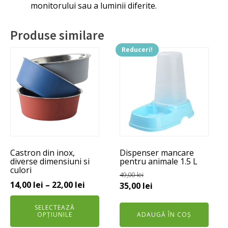
monitorului sau a luminii diferite.
Produse similare
Reduceri!
Acest
produs
are
mai
multe
variații.
Opțiunile
pot
Castron din inox,
Dispenser mancare
fi
diverse dimensiuni si
pentru animale 1.5 L
alese
culori
49,00
lei
în
Interval
14,00
lei
–
22,00
lei
Prețul
Prețul
35,00
lei
pagina
de
inițial
curent
produsului.
SELECTEAZĂ
prețuri:
a
este:
OPȚIUNILE
ADAUGĂ ÎN COȘ
14,00 lei
fost:
35,00 lei.