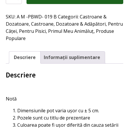
Castron
inclinat
din
SKU:
A M -PBWD- 019 B
Categorii:
Castroane &
inox
cu
Dozatoare
,
Castroane, Dozatoare & Adăpători
,
Pentru
suport
Căței
,
Pentru Pisici
,
Primul Meu Animăluț
,
Produse
de
Populare
plastic
KITTY,
diverse
marimi
Descriere
Informații suplimentare
si
culori,
NEGRU,
Descriere
400
ml
Notă
Dimensiunile pot varia ușor cu ± 5 cm.
Pozele sunt cu titlu de prezentare
Culoarea poate fi ușor diferită din cauza setării