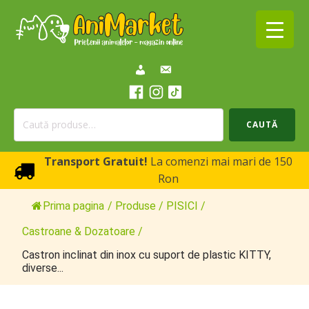
Caută
CAUTĂ
după:
Transport Gratuit!
La comenzi mai mari de 150
Ron
Prima pagina
/
Produse
/
PISICI
/
Castroane & Dozatoare
/
Castron inclinat din inox cu suport de plastic KITTY,
diverse...