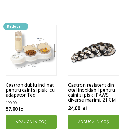
până
49,00 lei.
la
22,00 lei
Reduceri!
Castron dublu inclinat
Castron rezistent din
pentru caini si pisici cu
otel inoxidabil pentru
adapator Ted
caini si pisici PAWS,
diverse marimi, 21 CM
190,00
lei
24,00
lei
Prețul
Prețul
57,00
lei
inițial
curent
ADAUGĂ ÎN COȘ
ADAUGĂ ÎN COȘ
a
este: