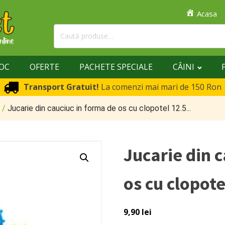
Acasa
Caută
după:
TOC
OFERTE
PACHETE SPECIALE
CÂINI
Transport Gratuit!
La comenzi mai mari de 150 Ron
/
Jucarie din cauciuc in forma de os cu clopotel 12.5...
Jucarie din 
os cu clopote
9,90
lei