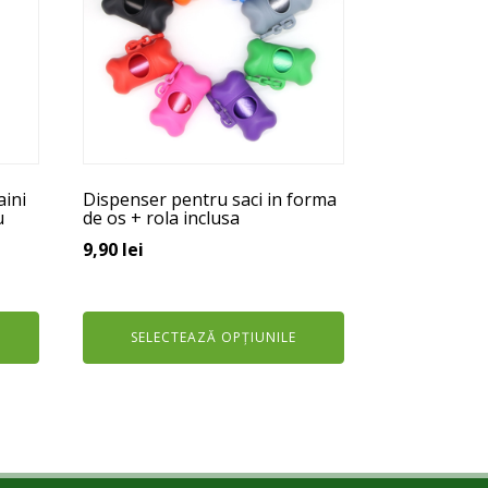
multe
variații.
Opțiunile
pot
fi
alese
în
aini
Dispenser pentru saci in forma
pagina
u
de os + rola inclusa
produsului.
9,90
lei
SELECTEAZĂ OPȚIUNILE