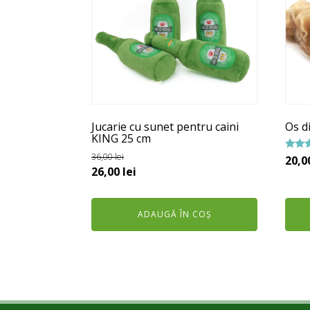
Jucarie cu sunet pentru caini
Os di
KING 25 cm
36,00
lei
Evalua
20,0
5.00
Prețul
Prețul
26,00
lei
din 5
inițial
curent
a
este:
ADAUGĂ ÎN COȘ
fost:
26,00 lei.
36,00 lei.