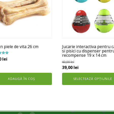
multe
variații.
Opțiunile
pot
fi
alese
în
n piele de vita 26 cm
Jucarie interactiva pentru c
pagina
si pisici cu dispenser pentr
recompense 19 x 14 cm
produsului.
t la
0
lei
60,00
lei
Prețul
Prețul
39,00
lei
inițial
curent
ADAUGĂ ÎN COȘ
SELECTEAZĂ OPȚIUNILE
a
este:
fost:
39,00 lei.
60,00 lei.