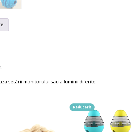
re
m.
uza setării monitorului sau a luminii diferite.
Reduceri!
Acest
produs
are
mai