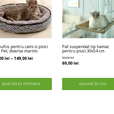
e
ii.
unile
e
ufos pentru caini si pisici
Pat suspendat tip hamac
na
 Pet, diverse marimi
pentru pisici 30x54 cm
usului.
Interval
00
lei
–
149,00
lei
90,00
lei
Prețul
Prețul
69,00
lei
de
inițial
curent
prețuri:
a
este:
119,00 lei
fost:
69,00 lei.
până
SELECTEAZĂ OPȚIUNILE
ADAUGĂ ÎN COȘ
90,00 lei.
la
149,00 lei