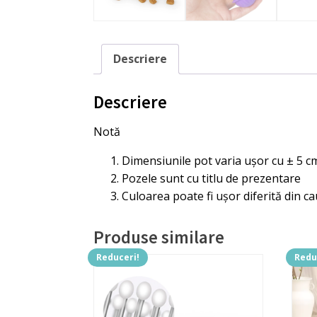
Descriere
Descriere
Notă
Dimensiunile pot varia ușor cu ± 5 c
Pozele sunt cu titlu de prezentare
Culoarea poate fi ușor diferită din ca
Produse similare
Reduceri!
Redu
Acest
Aces
produs
prod
are
are
mai
mai