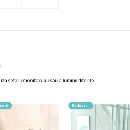
m.
uza setării monitorului sau a luminii diferite.
ceri!
Reduceri!
t
us