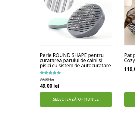
multe
mult
variații.
variaț
Opțiunile
Opți
pot
pot
fi
fi
alese
ales
în
în
Perie ROUND SHAPE pentru
Pat p
pagina
pagi
curatarea parului de caini si
Cozy
pisici cu sistem de autocuratare
produsului.
prod
119,
Evaluat la
79,00
lei
5.00
Prețul
Prețul
49,00
lei
din 5
inițial
curent
SELECTEAZĂ OPȚIUNILE
a
este:
fost:
49,00 lei.
79,00 lei.