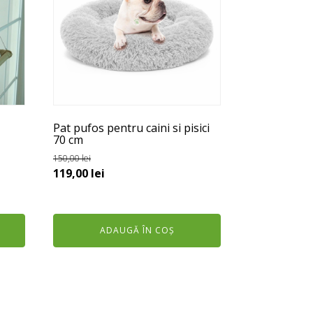
Pat pufos pentru caini si pisici
70 cm
150,00
lei
Prețul
Prețul
119,00
lei
inițial
curent
a
este:
fost:
119,00 lei.
ADAUGĂ ÎN COȘ
150,00 lei.