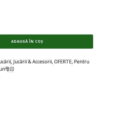
ADAUGĂ ÎN COȘ
ucării
,
Jucării & Accesorii
,
OFERTE
,
Pentru
iun🎅🏻