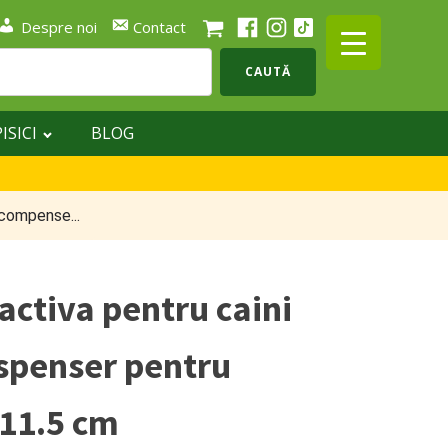
Despre noi
Contact
CAUTĂ
PISICI
BLOG
ecompense...
activa pentru caini
dispenser pentru
11.5 cm