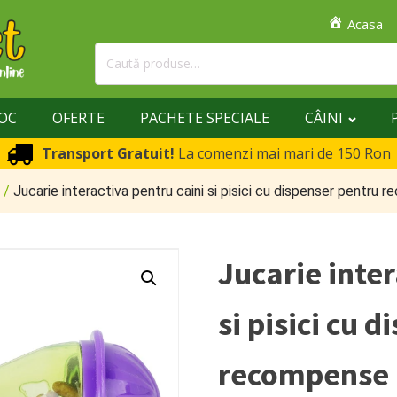
Acasa
Caută
după:
TOC
OFERTE
PACHETE SPECIALE
CÂINI
Transport Gratuit!
La comenzi mai mari de 150 Ron
/
Jucarie interactiva pentru caini si pisici cu dispenser pentru r
Jucarie inter
si pisici cu 
recompense 