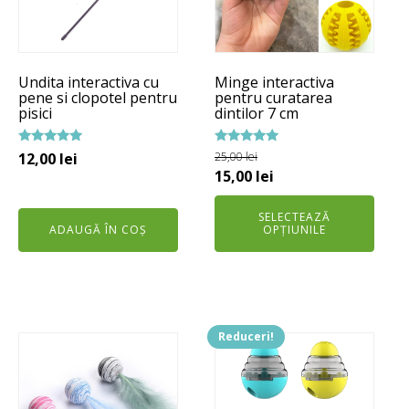
variații.
Opțiunile
pot
Undita interactiva cu
Minge interactiva
fi
pene si clopotel pentru
pentru curatarea
alese
pisici
dintilor 7 cm
în
pagina
Evaluat la
Evaluat la
12,00
lei
25,00
lei
5.00
5.00
Prețul
Prețul
15,00
lei
produsului.
din 5
din 5
inițial
curent
SELECTEAZĂ
a
este:
ADAUGĂ ÎN COȘ
OPȚIUNILE
fost:
15,00 lei.
25,00 lei.
Reduceri!
Acest
Acest
produs
produs
are
are