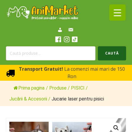
Caută
CAUTĂ
după:
Transport Gratuit!
La comenzi mai mari de 150
Ron
Prima pagina
/
Produse
/
PISICI
/
Jucării & Accesorii
/
Jucarie laser pentru pisici