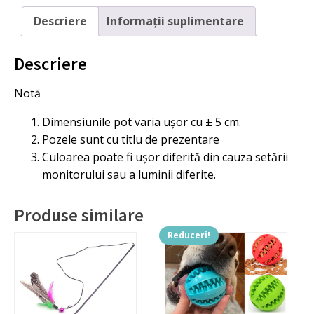
Descriere
Informații suplimentare
Descriere
Notă
Dimensiunile pot varia ușor cu ± 5 cm.
Pozele sunt cu titlu de prezentare
Culoarea poate fi ușor diferită din cauza setării
monitorului sau a luminii diferite.
Produse similare
Reduceri!
Acest
produs
are
mai
multe