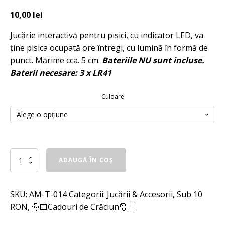
10,00
lei
Jucărie interactivă pentru pisici, cu indicator LED, va
ține pisica ocupată ore întregi, cu lumină în formă de
punct. Mărime cca. 5 cm.
Bateriile NU sunt incluse.
Baterii necesare: 3 x LR41
Culoare
Cantitate
ADAUGĂ ÎN COȘ
Jucarie
laser
pentru
SKU:
AM-T-014
Categorii:
Jucării & Accesorii
,
Sub 10
pisici
RON
,
🎅🏻Cadouri de Crăciun🎅🏻