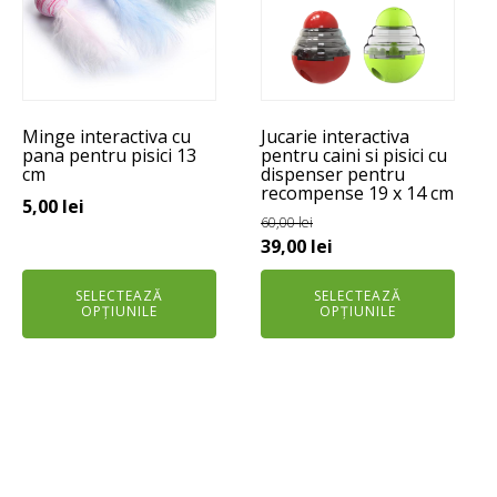
mai
mai
multe
multe
variații.
variații.
Opțiunile
Opțiunile
pot
pot
Minge interactiva cu
Jucarie interactiva
fi
fi
pana pentru pisici 13
pentru caini si pisici cu
alese
alese
cm
dispenser pentru
recompense 19 x 14 cm
în
în
5,00
lei
pagina
pagina
60,00
lei
Prețul
Prețul
39,00
lei
produsului.
produsului.
inițial
curent
SELECTEAZĂ
SELECTEAZĂ
a
este:
OPȚIUNILE
OPȚIUNILE
fost:
39,00 lei.
60,00 lei.