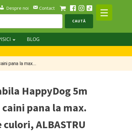
Despre noi
Contact
CAUTĂ
PISICI
BLOG
ni pana la max....
tabila HappyDog 5m
 caini pana la max.
e culori, ALBASTRU