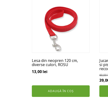
prod
are
mai
mult
variaț
Opți
pot
fi
ales
în
Lesa din neopren 120 cm,
Jucar
pagi
diverse culori, ROSU
si pi
reco
prod
13,00
lei
60,00
Preț
39,0
iniți
ADAUGĂ ÎN COȘ
a
fost
60,00