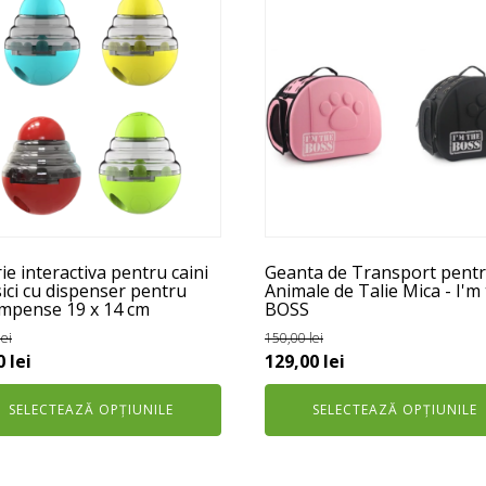
us
produs
are
mai
e
multe
ii.
variații.
unile
Opțiunile
pot
fi
e
alese
în
ie interactiva pentru caini
Geanta de Transport pent
na
pagina
sici cu dispenser pentru
Animale de Talie Mica - I'm
mpense 19 x 14 cm
BOSS
usului.
produsului.
lei
150,00
lei
ul
Prețul
Prețul
Prețul
0
lei
129,00
lei
al
curent
inițial
curent
SELECTEAZĂ OPȚIUNILE
SELECTEAZĂ OPȚIUNILE
este:
a
este:
:
39,00 lei.
fost:
129,00 lei.
 lei.
150,00 lei.