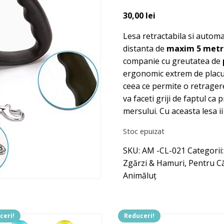
30,00
lei
Lesa retractabila si auto
distanta de
maxim 5 metr
companie cu greutatea de
ergonomic extrem de placut 
ceea ce permite o retragere
va faceti griji de faptul ca
mersului. Cu aceasta lesa ii 
Stoc epuizat
SKU:
AM -CL-021
Categorii
Zgărzi & Hamuri
,
Pentru Că
Animăluț
ceri!
Reduceri!
t
Acest