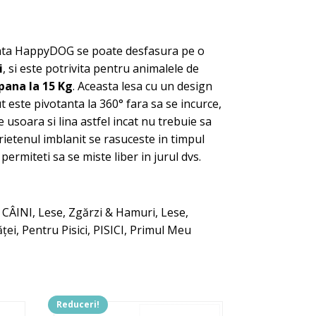
mata HappyDOG se poate desfasura pe o
i
, si este potrivita pentru animalele de
pana la 15 Kg
. Aceasta lesa cu un design
este pivotanta la 360° fara sa se incurce,
 usoara si lina astfel incat nu trebuie sa
 prietenul imblanit se rasuceste in timpul
permiteti sa se miste liber in jurul dvs.
:
CÂINI
,
Lese, Zgărzi & Hamuri
,
Lese,
ței
,
Pentru Pisici
,
PISICI
,
Primul Meu
Reduceri!
Acest