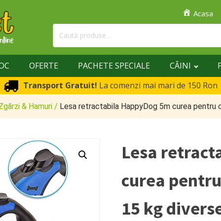
Acasa
Caută
după:
TOC
OFERTE
PACHETE SPECIALE
CÂINI
Transport Gratuit!
La comenzi mai mari de 150 Ron
Zgărzi & Hamuri
/
Lesa retractabila HappyDog 5m curea pentru cai
Lesa retrac
curea pentru
15 kg divers