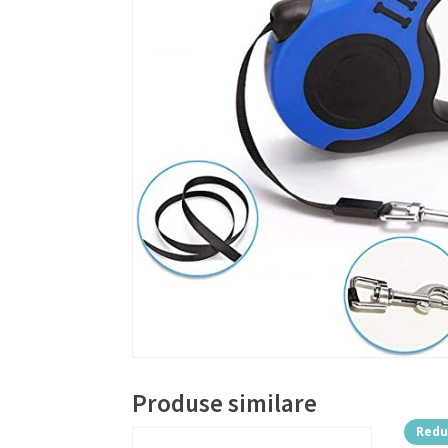
Produse similare
Redu
Aces