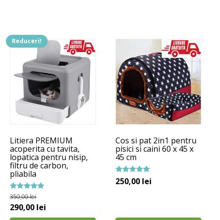
150,00 lei.
150,00 lei.
Reduceri!
Litiera PREMIUM
Cos si pat 2in1 pentru
acoperita cu tavita,
pisici si caini 60 x 45 x
lopatica pentru nisip,
45 cm
filtru de carbon,
pliabila
Evaluat la
250,00
lei
5.00
din 5
Evaluat la
350,00
lei
5.00
Prețul
Prețul
290,00
lei
din 5
inițial
curent