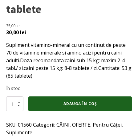
tablete
35,00
lei
Prețul
Prețul
30,00
lei
inițial
curent
Supliment vitamino-mineral cu un continut de peste
a
este:
70 de vitamine minerale si amino acizi pentru caini
fost:
30,00 lei.
adulti.Doza recomandata:caini sub 15 kg: maxim 2-4
35,00 lei.
tabl./ zi.caini peste 15 kg: 8-8 tablete / zi.Cantitate: 53 g
(85 tablete)
În stoc
Cantitate
ADAUGĂ ÎN COȘ
Sanal
Dog
Premium
SKU:
01560
Categorii:
CÂINI
,
OFERTE
,
Pentru Căței
,
85
tablete
Suplimente