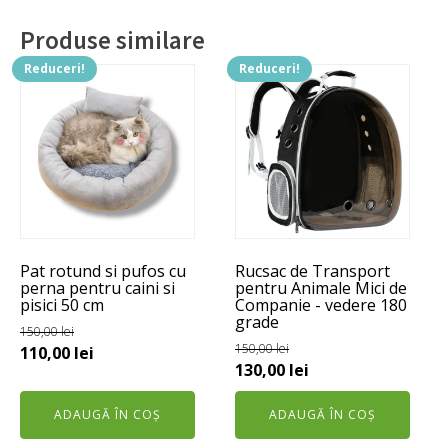
Produse similare
Reduceri!
Reduceri!
Pat rotund si pufos cu
Rucsac de Transport
perna pentru caini si
pentru Animale Mici de
pisici 50 cm
Companie - vedere 180
grade
150,00
lei
150,00
lei
Prețul
Prețul
110,00
lei
Prețul
Prețul
130,00
lei
inițial
curent
inițial
curent
a
este:
ADAUGĂ ÎN COȘ
ADAUGĂ ÎN COȘ
a
este:
fost:
110,00 lei.
fost:
130,00 lei.