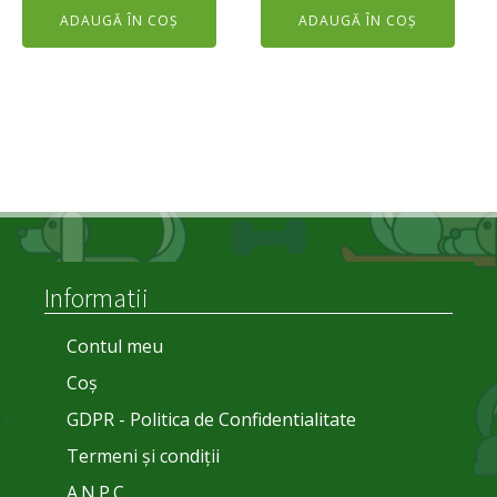
ADAUGĂ ÎN COȘ
ADAUGĂ ÎN COȘ
a
este:
fost:
290,00 lei.
350,00 lei.
Informatii
Contul meu
Coș
GDPR - Politica de Confidentialitate
Termeni și condiții
A.N.P.C.