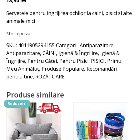
18,90
lei
inițial
curent
Servetele pentru ingrijirea ochilor la caini, pisici si alte
a
este:
animale mici
fost:
18,90 lei.
25,00 lei.
Stoc epuizat
SKU:
4011905294155
Categorii:
Antiparazitare
,
Antiparazitare
,
CÂINI
,
Igienă & Îngrijire
,
Igienă &
Îngrijire
,
Pentru Căței
,
Pentru Pisici
,
PISICI
,
Primul
Meu Animăluț
,
Produse Populare
,
Recomandări
pentru tine
,
ROZĂTOARE
Produse similare
Reduceri!
Acest
produs
are
mai
multe