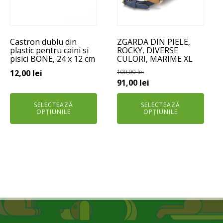
variații.
variații.
Opțiunile
Opțiunile
pot
pot
Castron dublu din
ZGARDA DIN PIELE,
fi
fi
plastic pentru caini si
ROCKY, DIVERSE
alese
alese
pisici BONE, 24 x 12 cm
CULORI, MARIME XL
în
în
12,00
lei
100,00
lei
pagina
pagina
Prețul
Prețul
91,00
lei
produsului.
produsului.
inițial
curent
SELECTEAZĂ
SELECTEAZĂ
a
este:
OPȚIUNILE
OPȚIUNILE
fost:
91,00 lei.
100,00 lei.