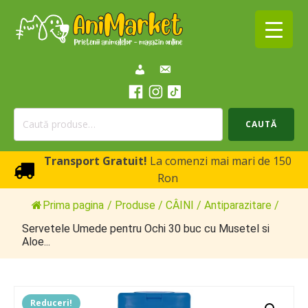
Caută
CAUTĂ
după:
Transport Gratuit!
La comenzi mai mari de 150
Ron
Prima pagina
/
Produse
/
CÂINI
/
Antiparazitare
/
Servetele Umede pentru Ochi 30 buc cu Musetel si
Aloe...
Reduceri!