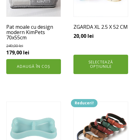
variații.
Opțiunile
pot
Pat moale cu design
ZGARDA XL 2.5 X 52 CM
fi
modern KimPets
alese
20,00
lei
70x55cm
în
249,00
lei
pagina
Prețul
Prețul
179,00
lei
produsului.
inițial
curent
SELECTEAZĂ
ADAUGĂ ÎN COȘ
OPȚIUNILE
a
este:
fost:
179,00 lei.
249,00 lei.
Reduceri!
Acest
Acest
produs
produs
are
are
mai
mai
multe
multe