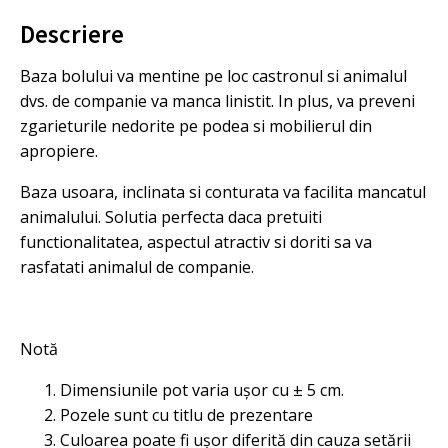
ALBASTRU,
37.5
Descriere
cm
x
Baza bolului va mentine pe loc castronul si animalul
25
dvs. de companie va manca linistit. In plus, va preveni
cm
x
zgarieturile nedorite pe podea si mobilierul din
7.5
apropiere.
cm
Baza usoara, inclinata si conturata va facilita mancatul
animalului. Solutia perfecta daca pretuiti
functionalitatea, aspectul atractiv si doriti sa va
rasfatati animalul de companie.
Notă
Dimensiunile pot varia ușor cu ± 5 cm.
Pozele sunt cu titlu de prezentare
Culoarea poate fi ușor diferită din cauza setării