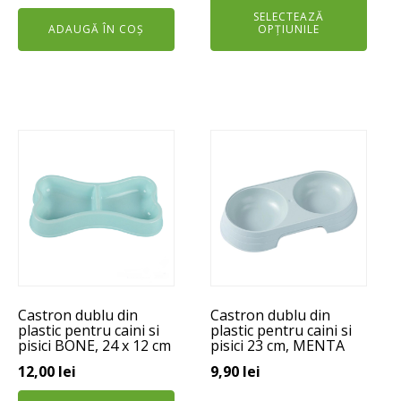
SELECTEAZĂ
a
este:
a
este:
ADAUGĂ ÎN COȘ
OPȚIUNILE
fost:
26,00 lei.
fost:
149,00 lei.
29,00 lei.
182,00 lei.
Acest
produs
are
mai
multe
variații.
Opțiunile
pot
Castron dublu din
Castron dublu din
fi
plastic pentru caini si
plastic pentru caini si
alese
pisici BONE, 24 x 12 cm
pisici 23 cm, MENTA
în
12,00
lei
9,90
lei
pagina