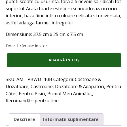
puteti scoate cu usurinta, fara a fi nevoie sa ridicati tot
suportul. Arata foarte estetic si se incadreaza in orice
interior, baza fiind intr-o culoare delicata si universala,
astfel adauga farmec intregului.
Dimensiune: 37.5 cm x 25 cm x 7.5 cm
Doar 1 rămase în stoc
Cantitate
ADAUGĂ ÎN COȘ
Set
doua
boluri
SKU:
AM - PBWD -10B
Categorii:
Castroane &
cu
suport
Dozatoare
,
Castroane, Dozatoare & Adăpători
,
Pentru
de
Căței
,
Pentru Pisici
,
Primul Meu Animăluț
,
protectie
Recomandări pentru tine
pentru
hrana
si
apa
Descriere
Informații suplimentare
,