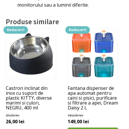
monitorului sau a luminii diferite.
Produse similare
Reduceri!
Reduceri!
Acest
produs
are
mai
multe
variații.
Opțiunile
pot
Castron inclinat din
Fantana dispenser de
fi
inox cu suport de
apa automat pentru
alese
plastic KITTY, diverse
caini si pisici, purificare
marimi si culori,
si filtrare a apei, Dream
în
NEGRU, 400 ml
Daisy 2 L
pagina
29,00
lei
182,00
lei
produsului.
Prețul
Prețul
Prețul
Prețul
26,00
lei
149,00
lei
inițial
curent
inițial
curent