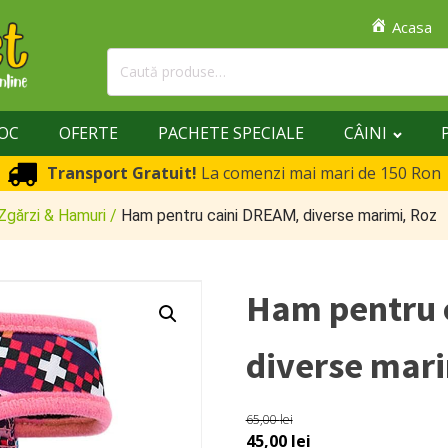
Acasa
Caută
după:
TOC
OFERTE
PACHETE SPECIALE
CÂINI
Transport Gratuit!
La comenzi mai mari de 150 Ron
Zgărzi & Hamuri
/
Ham pentru caini DREAM, diverse marimi, Roz
Ham pentru 
diverse mari
65,00
lei
Prețul
Prețul
45,00
lei