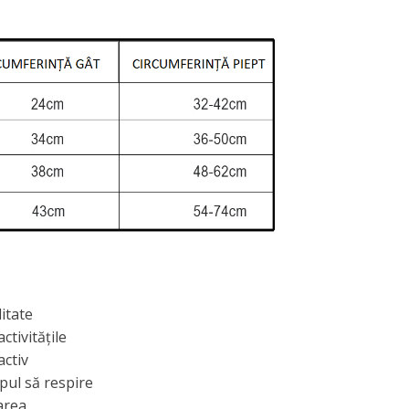
litate
ctivitățile
ctiv
pul să respire
area