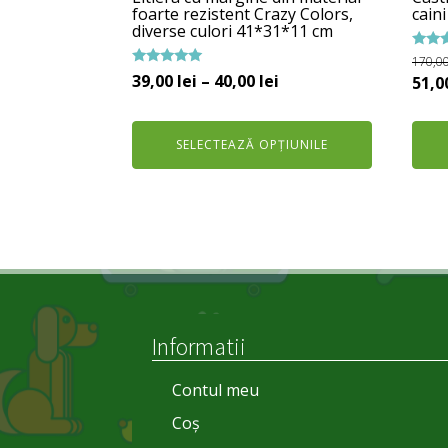
pagina
foarte rezistent Crazy Colors,
caini
diverse culori 41*31*11 cm
produsului.
Evalua
170,0
5.00
Evaluat la
Interval
39,00
lei
–
40,00
lei
Preț
51,0
din 5
5.00
de
din 5
iniți
prețuri:
a
SELECTEAZĂ OPȚIUNILE
39,00 lei
fost
până
170,0
la
40,00 lei
Informatii
Contul meu
Coș