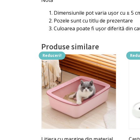
Notă
Dimensiunile pot varia ușor cu ± 5 c
Pozele sunt cu titlu de prezentare
Culoarea poate fi ușor diferită din ca
Produse similare
Reduceri!
Redu
Acest
produs
are
mai
multe
variații.
Opțiunile
pot
fi
alese
în
Litiera cu margine din material
Cast