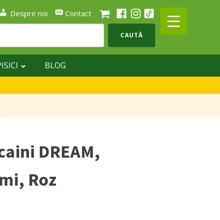
Despre noi
Contact
CAUTĂ
PISICI
BLOG
caini DREAM,
mi, Roz