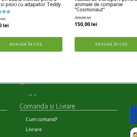
 si pisici cu adapator Teddy
animale de companie
"Cosmonaut"
200,00
lei
t la
0
lei
Prețul
Prețul
150,00
lei
ul
Prețul
0
lei
inițial
curent
al
curent
a
este:
este:
ADAUGĂ ÎN COȘ
ADAUGĂ ÎN COȘ
fost:
150,00 lei.
:
51,00 lei.
200,00 lei.
0 lei.
Comanda si Livrare
Cum comand?
Livrare