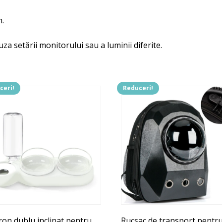
m.
uza setării monitorului sau a luminii diferite.
ceri!
Reduceri!
ron dublu inclinat pentru
Rucsac de transport pentr