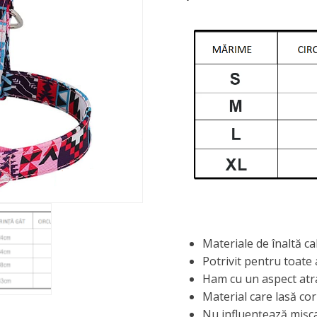
inițial
curent
a
este:
fost:
45,00 lei.
65,00 lei.
Materiale de înaltă ca
Potrivit pentru toate a
Ham cu un aspect atra
Material care lasă cor
Nu influențează mișc