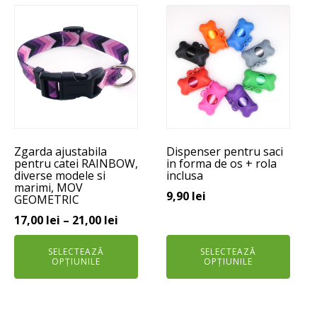
Acest
Acest
produs
produs
are
are
mai
mai
multe
multe
variații.
variații.
Opțiunile
Opțiunile
pot
pot
Zgarda ajustabila
Dispenser pentru saci
fi
fi
pentru catei RAINBOW,
in forma de os + rola
alese
alese
diverse modele si
inclusa
marimi, MOV
în
în
9,90
lei
GEOMETRIC
pagina
pagina
Interval
17,00
lei
–
21,00
lei
produsului.
produsului.
de
SELECTEAZĂ
SELECTEAZĂ
prețuri:
OPȚIUNILE
OPȚIUNILE
17,00 lei
până
la