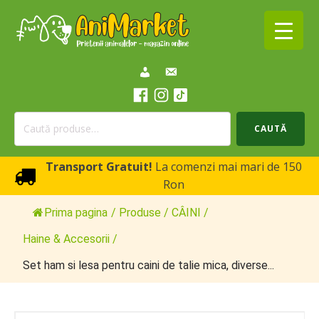
Caută
CAUTĂ
după:
Transport Gratuit!
La comenzi mai mari de 150
Ron
Prima pagina
/
Produse
/
CÂINI
/
Haine & Accesorii
/
Set ham si lesa pentru caini de talie mica, diverse...