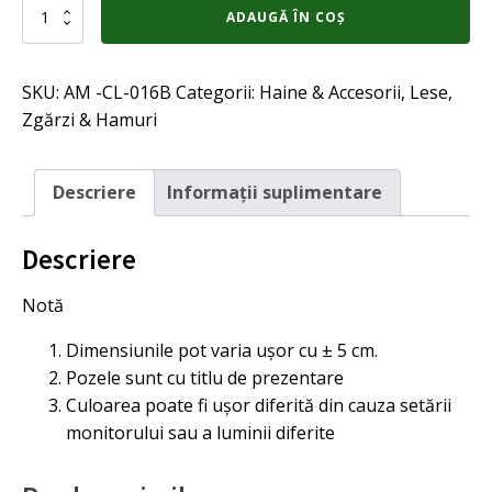
Cantitate
ADAUGĂ ÎN COȘ
Set
ham
si
SKU:
AM -CL-016B
Categorii:
Haine & Accesorii
,
Lese,
lesa
pentru
Zgărzi & Hamuri
caini
de
talie
Descriere
Informații suplimentare
mica,
diverse
culori,
Descriere
ROSU,
M
Notă
Dimensiunile pot varia ușor cu ± 5 cm.
Pozele sunt cu titlu de prezentare
Culoarea poate fi ușor diferită din cauza setării
monitorului sau a luminii diferite