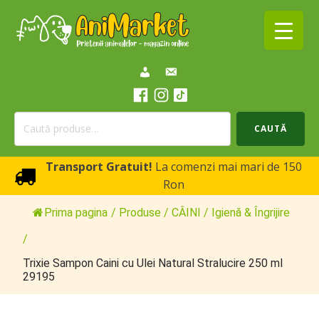
Caută
CAUTĂ
după:
Transport Gratuit!
La comenzi mai mari de 150
Ron
Prima pagina
/
Produse
/
CÂINI
/
Igienă & Îngrijire
/
Trixie Sampon Caini cu Ulei Natural Stralucire 250 ml
29195