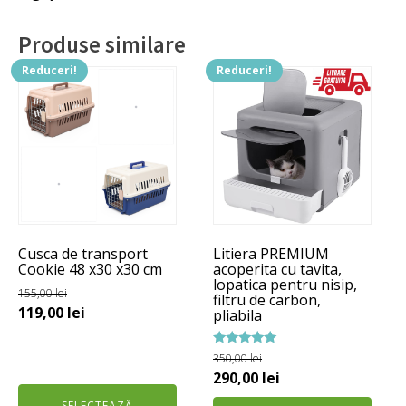
Produse similare
Reduceri!
Reduceri!
Acest
produs
are
mai
multe
variații.
Opțiunile
pot
Cusca de transport
Litiera PREMIUM
fi
Cookie 48 x30 x30 cm
acoperita cu tavita,
alese
lopatica pentru nisip,
155,00
lei
filtru de carbon,
în
Prețul
Prețul
119,00
lei
pliabila
pagina
inițial
curent
produsului.
a
este:
Evaluat la
350,00
lei
5.00
Prețul
Prețul
290,00
lei
fost:
119,00 lei.
din 5
inițial
curent
155,00 lei.
SELECTEAZĂ