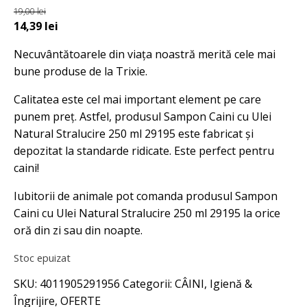
19,00
lei
Prețul
Prețul
14,39
lei
inițial
curent
Necuvântătoarele din viața noastră merită cele mai
a
este:
bune produse de la Trixie.
fost:
14,39 lei.
19,00 lei.
Calitatea este cel mai important element pe care
punem preț. Astfel, produsul Sampon Caini cu Ulei
Natural Stralucire 250 ml 29195 este fabricat și
depozitat la standarde ridicate. Este perfect pentru
caini!
Iubitorii de animale pot comanda produsul Sampon
Caini cu Ulei Natural Stralucire 250 ml 29195 la orice
oră din zi sau din noapte.
Stoc epuizat
SKU:
4011905291956
Categorii:
CÂINI
,
Igienă &
Îngrijire
,
OFERTE