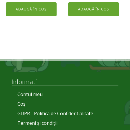
inițial
curent
a
este:
ADAUGĂ ÎN COȘ
ADAUGĂ ÎN COȘ
a
este:
fost:
110,00 lei.
fost:
99,00 lei.
150,00 lei.
140,00 lei.
Informatii
Contul meu
Coș
GDPR - Politica de Confidentialitate
Termeni și condiții