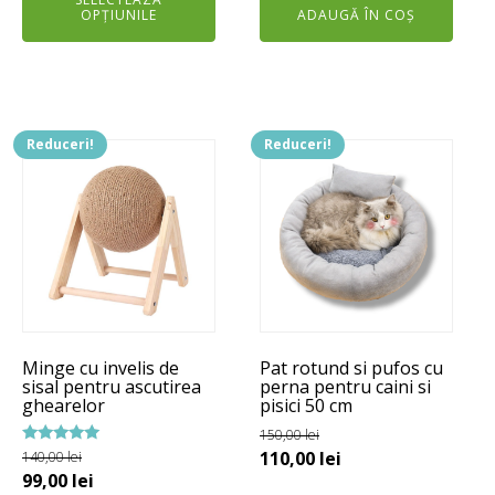
OPȚIUNILE
ADAUGĂ ÎN COȘ
a
este:
fost:
290,00 lei.
350,00 lei.
Reduceri!
Reduceri!
Minge cu invelis de
Pat rotund si pufos cu
sisal pentru ascutirea
perna pentru caini si
ghearelor
pisici 50 cm
150,00
lei
Prețul
Prețul
Evaluat la
110,00
lei
140,00
lei
5.00
Prețul
Prețul
99,00
lei
inițial
curent
din 5