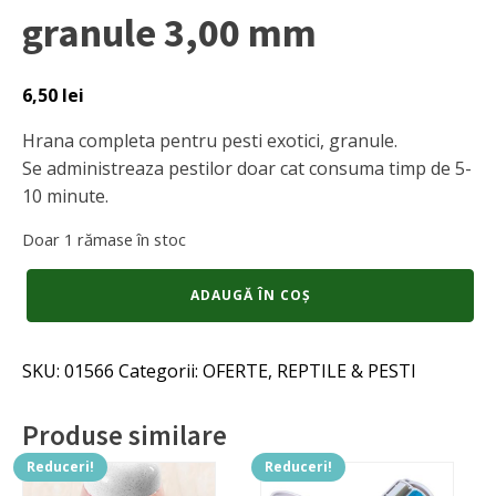
granule 3,00 mm
6,50
lei
Hrana completa pentru pesti exotici, granule.
Se administreaza pestilor doar cat consuma timp de 5-
10 minute.
Doar 1 rămase în stoc
Cantitate
ADAUGĂ ÎN COȘ
Troco
Prim
3
SKU:
01566
Categorii:
OFERTE
,
REPTILE & PESTI
x
75
gr
Produse similare
granule
3,00
Reduceri!
Reduceri!
mm