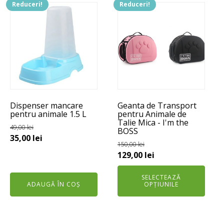
Reduceri!
Reduceri!
Acest
produs
are
mai
multe
variații.
Opțiunile
pot
Dispenser mancare
Geanta de Transport
fi
pentru animale 1.5 L
pentru Animale de
alese
Talie Mica - I'm the
49,00
lei
BOSS
în
Prețul
Prețul
35,00
lei
pagina
150,00
lei
inițial
curent
Prețul
Prețul
129,00
lei
produsului.
a
este:
inițial
curent
fost:
35,00 lei.
SELECTEAZĂ
a
este:
ADAUGĂ ÎN COȘ
OPȚIUNILE
49,00 lei.
fost:
129,00 lei.
150,00 lei.