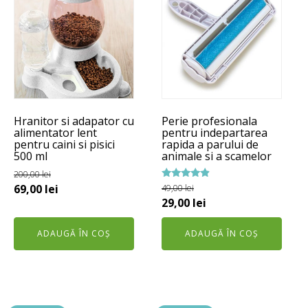
Hranitor si adapator cu
Perie profesionala
alimentator lent
pentru indepartarea
pentru caini si pisici
rapida a parului de
500 ml
animale si a scamelor
200,00
lei
Prețul
Prețul
Evaluat la
69,00
lei
49,00
lei
4.67
Prețul
Prețul
29,00
lei
inițial
curent
din 5
inițial
curent
a
este:
ADAUGĂ ÎN COȘ
ADAUGĂ ÎN COȘ
a
este:
fost:
69,00 lei.
fost:
29,00 lei.
200,00 lei.
49,00 lei.