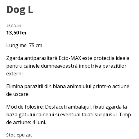
Dog L
15,00
lei
Prețul
Prețul
13,50
lei
inițial
curent
Lungime: 75 cm
a
este:
fost:
13,50 lei.
Zgarda antiparazitarà Ecto-MAX este protectia ideala
15,00 lei.
pentru cainele dumneavoastrà impotriva parazitilor
externi.
Elimina parazitii din blana animalului printr-o actiune
de uscare.
Mod de folosire: Desfaceti ambalajul, fixati zgarda la
baza gatului cainelui si eventual taiati surplusul. Timp
de actiune: 4 luni.
Stoc epuizat