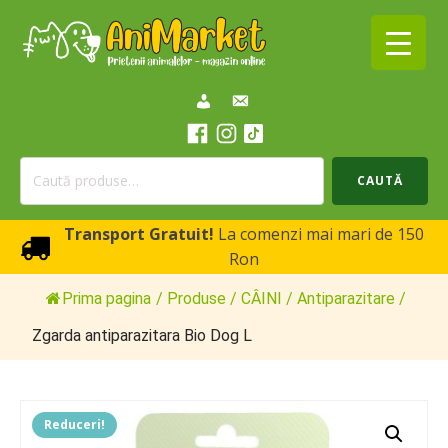
Caută
CAUTĂ
după:
Transport Gratuit!
La comenzi mai mari de 150
Ron
Prima pagina
/
Produse
/
CÂINI
/
Antiparazitare
/
Zgarda antiparazitara Bio Dog L
Reduceri!