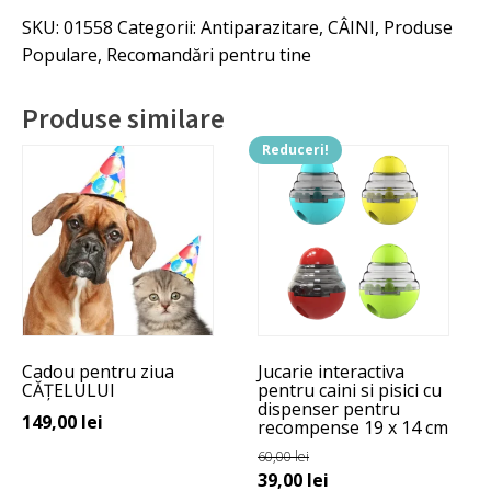
SKU:
01558
Categorii:
Antiparazitare
,
CÂINI
,
Produse
Populare
,
Recomandări pentru tine
Produse similare
Reduceri!
Acest
produs
are
mai
multe
variații.
Opțiunile
pot
Cadou pentru ziua
Jucarie interactiva
fi
CĂȚELULUI
pentru caini si pisici cu
alese
dispenser pentru
149,00
lei
recompense 19 x 14 cm
în
pagina
60,00
lei
Prețul
Prețul
39,00
lei
produsului.