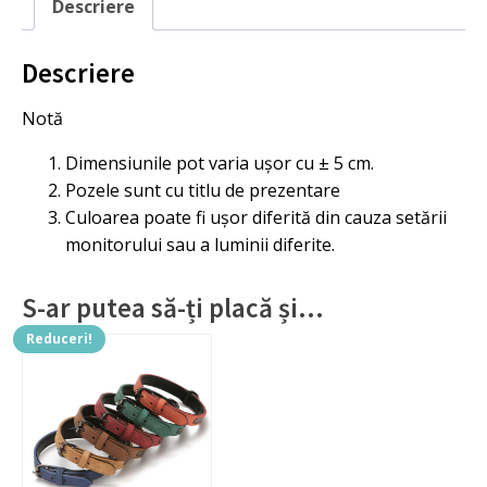
Descriere
Descriere
Notă
Dimensiunile pot varia ușor cu ± 5 cm.
Pozele sunt cu titlu de prezentare
Culoarea poate fi ușor diferită din cauza setării
monitorului sau a luminii diferite.
S-ar putea să-ți placă și…
Reduceri!
Acest
produs
are
mai
multe
variații.