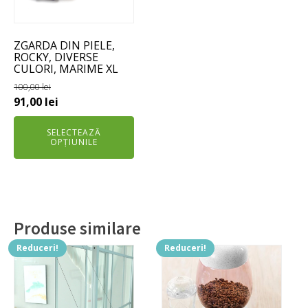
Opțiunile
pot
ZGARDA DIN PIELE,
fi
ROCKY, DIVERSE
alese
CULORI, MARIME XL
în
100,00
lei
pagina
Prețul
Prețul
91,00
lei
produsului.
inițial
curent
SELECTEAZĂ
a
este:
OPȚIUNILE
fost:
91,00 lei.
100,00 lei.
Produse similare
Reduceri!
Reduceri!