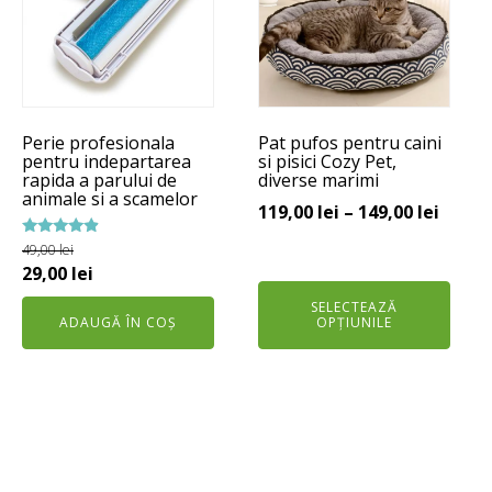
mai
multe
variații.
Opțiunile
pot
Perie profesionala
Pat pufos pentru caini
fi
pentru indepartarea
si pisici Cozy Pet,
alese
rapida a parului de
diverse marimi
animale si a scamelor
în
Interv
119,00
lei
–
149,00
lei
pagina
de
Evaluat la
49,00
lei
produsului.
4.67
prețur
Prețul
Prețul
29,00
lei
din 5
119,00
inițial
curent
SELECTEAZĂ
până
ADAUGĂ ÎN COȘ
OPȚIUNILE
a
este:
la
fost:
29,00 lei.
149,00
49,00 lei.