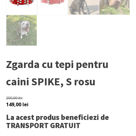
Zgarda cu tepi pentru
caini SPIKE, S rosu
200,00
lei
Prețul
Prețul
149,00
lei
inițial
curent
La acest produs beneficiezi de
a
este:
TRANSPORT GRATUIT
fost:
149,00 lei.
200,00 lei.