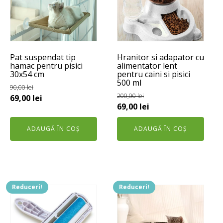
Pat suspendat tip
Hranitor si adapator cu
hamac pentru pisici
alimentator lent
30x54 cm
pentru caini si pisici
500 ml
90,00
lei
200,00
lei
Prețul
Prețul
69,00
lei
Prețul
Prețul
69,00
lei
inițial
curent
inițial
curent
a
este:
ADAUGĂ ÎN COȘ
ADAUGĂ ÎN COȘ
a
este:
fost:
69,00 lei.
fost:
69,00 lei.
90,00 lei.
200,00 lei.
Reduceri!
Reduceri!
Acest
produs
are