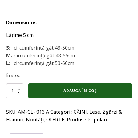
Dimensiune:
Lățime 5 cm.
S:
circumferință gât 43-50cm
M:
circumferință gât 48-55cm
L:
circumferință gât
53-60cm
În stoc
Cantitate
ADAUGĂ ÎN COȘ
Zgarda
cu
tepi
SKU:
AM-CL- 013 A
Categorii:
CÂINI
,
Lese, Zgărzi &
pentru
caini
Hamuri
,
Noutăți
,
OFERTE
,
Produse Populare
SPIKE,
S
rosu