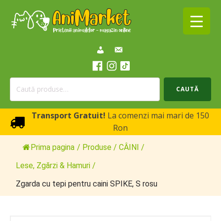
Caută
CAUTĂ
după:
Transport Gratuit!
La comenzi mai mari de 150
Ron
Prima pagina
/
Produse
/
CÂINI
/
Lese, Zgărzi & Hamuri
/
Zgarda cu tepi pentru caini SPIKE, S rosu