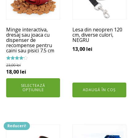
multe
variații.
Opțiunile
pot
Minge interactiva,
Lesa din neopren 120
fi
dresaj sau joaca cu
cm, diverse culori,
alese
dispenser de
NEGRU
recompense pentru
în
13,00
lei
caini sau pisici 7.5 cm
pagina
produsului.
Evaluat
23,00
lei
la
Prețul
Prețul
18,00
lei
4.00
din 5
inițial
curent
SELECTEAZĂ
a
este:
OPȚIUNILE
ADAUGĂ ÎN COȘ
fost:
18,00 lei.
23,00 lei.
Reduceri!
Acest
Acest
produs
produs