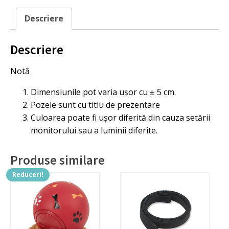
Descriere
Descriere
Notă
Dimensiunile pot varia ușor cu ± 5 cm.
Pozele sunt cu titlu de prezentare
Culoarea poate fi ușor diferită din cauza setării
monitorului sau a luminii diferite.
Produse similare
Reduceri!
Acest
produs
are
mai