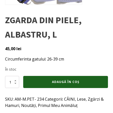
ZGARDA DIN PIELE,
ALBASTRU, L
45,00
lei
Circumferinta gatului: 26-39 cm
În stoc
Cantitate
ADAUGĂ ÎN COȘ
ZGARDA
DIN
PIELE,
SKU:
AM-M.PET- 234
Categorii:
CÂINI
,
Lese, Zgărzi &
ALBASTRU,
L
Hamuri
,
Noutăți
,
Primul Meu Animăluț