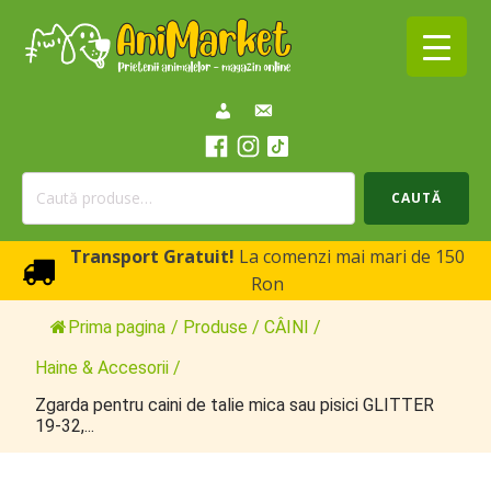
Caută
CAUTĂ
după:
Transport Gratuit!
La comenzi mai mari de 150
Ron
Prima pagina
/
Produse
/
CÂINI
/
Haine & Accesorii
/
Zgarda pentru caini de talie mica sau pisici GLITTER
19-32,...