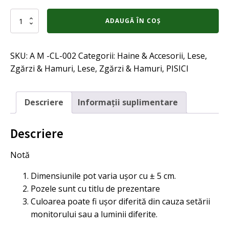
Cantitate
ADAUGĂ ÎN COȘ
Zgarda
pentru
caini
SKU:
A M -CL-002
Categorii:
Haine & Accesorii
,
Lese,
de
talie
Zgărzi & Hamuri
,
Lese, Zgărzi & Hamuri
,
PISICI
mica
sau
pisici
Descriere
Informații suplimentare
GLITTER
19-
32,
Descriere
MOV
Notă
Dimensiunile pot varia ușor cu ± 5 cm.
Pozele sunt cu titlu de prezentare
Culoarea poate fi ușor diferită din cauza setării
monitorului sau a luminii diferite.