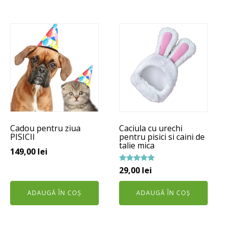
25,00 lei
Cadou pentru ziua
Caciula cu urechi
PISICII
pentru pisici si caini de
talie mica
149,00
lei
Evaluat la
29,00
lei
5.00
din 5
ADAUGĂ ÎN COȘ
ADAUGĂ ÎN COȘ