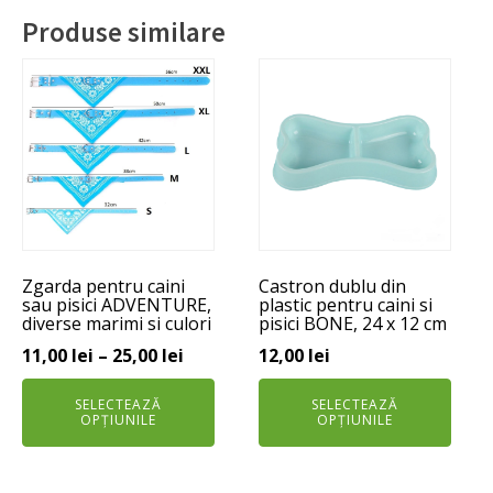
Produse similare
Acest
Acest
produs
produs
are
are
mai
mai
multe
multe
variații.
variații.
Opțiunile
Opțiunile
pot
pot
Zgarda pentru caini
Castron dublu din
fi
fi
sau pisici ADVENTURE,
plastic pentru caini si
alese
alese
diverse marimi si culori
pisici BONE, 24 x 12 cm
în
în
Interval
11,00
lei
–
25,00
lei
12,00
lei
pagina
pagina
de
produsului.
produsului.
SELECTEAZĂ
SELECTEAZĂ
prețuri:
OPȚIUNILE
OPȚIUNILE
11,00 lei
până
la