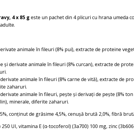
avy, 4 x 85 g
este un pachet din 4 plicuri cu hrana umeda com
 adulte.
rivate animale în fileuri (8% pui), extracte de proteine ​​vege
i derivate animale în fileuri (8% curcan), extracte de protein
uri.
erivate animale în fileuri (8% carne de vită), extracte de prot
ite zaharuri.
ivate animale în fileuri, pește și derivați de pește (8% ton în
in), minerale, diferite zaharuri.
8,5%, conținut de grăsime 4,5%, cenușă brută 2,0%, fibră brut
 250 UI, vitamina E (α-tocoferol) (3a700) 100 mg, zinc (3b60