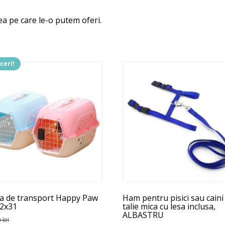
a pe care le-o putem oferi.
ceri!
t
us
e
ii.
unile
e
a de transport Happy Paw
Ham pentru pisici sau caini
na
2x31
talie mica cu lesa inclusa,
ALBASTRU
usului.
0
lei