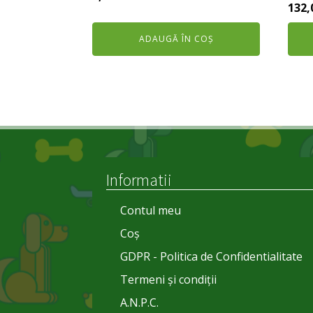
Preț
132,
inițial
curent
iniți
a
este:
ADAUGĂ ÎN COȘ
a
fost:
7,49 lei.
fost
10,00 lei.
165,0
Informatii
Contul meu
Coș
GDPR - Politica de Confidentialitate
Termeni și condiții
A.N.P.C.