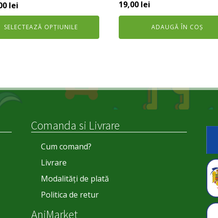
19,00
lei
ul
Prețul
00
lei
al
curent
SELECTEAZĂ OPȚIUNILE
ADAUGĂ ÎN COȘ
este:
:
132,00 lei.
0 lei.
Comanda si Livrare
Cum comand?
Livrare
Modalități de plată
Politica de retur
AniMarket