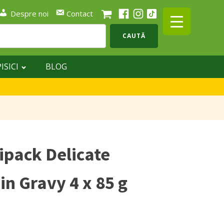
Despre noi
Contact
CAUTĂ
PISICI
BLOG
tipack Delicate
in Gravy 4 x 85 g