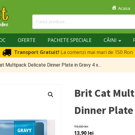
Acasa
Caută
după:
TOC
OFERTE
PACHETE SPECIALE
CÂINI
Transport Gratuit!
La comenzi mai mari de 150 Ron
Cat Multipack Delicate Dinner Plate in Gravy 4 x...
Brit Cat Mul
Dinner Plate 
15,00
lei
Prețul
Prețul
13,90
lei