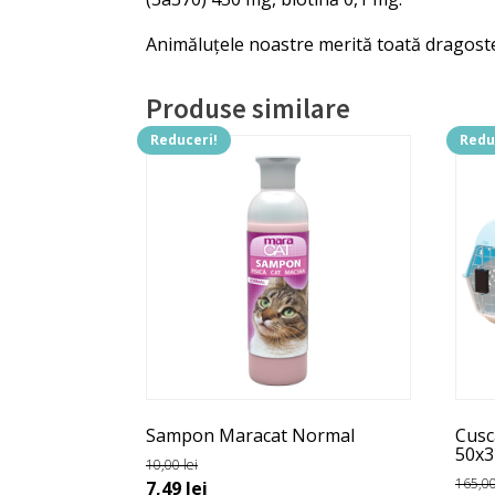
Animăluțele noastre merită toată dragoste
Produse similare
Reduceri!
Redu
Aces
prod
are
mai
mult
variaț
Opți
pot
fi
ales
în
Sampon Maracat Normal
Cusc
pagi
50x3
10,00
lei
prod
165,0
Prețul
Prețul
7,49
lei