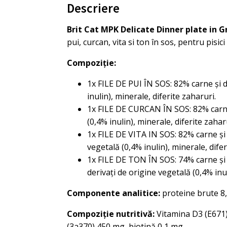
Descriere
Brit Cat MPK Delicate Dinner plate in Gr
pui, curcan, vita si ton în sos, pentru pisici
Compoziţie:
1x FILE DE PUI ÎN SOS: 82% carne și de
inulin), minerale, diferite zaharuri.
1x FILE DE CURCAN ÎN SOS: 82% carne ș
(0,4% inulin), minerale, diferite zahar
1x FILE DE VITA IN SOS: 82% carne și d
vegetală (0,4% inulin), minerale, difer
1x FILE DE TON ÎN SOS: 74% carne și der
derivați de origine vegetală (0,4% inul
Componente analitice:
proteine ​​brute 
Compoziție nutritivă:
Vitamina D3 (E671)
(3a370) 450 mg, biotină 0,1 mg.