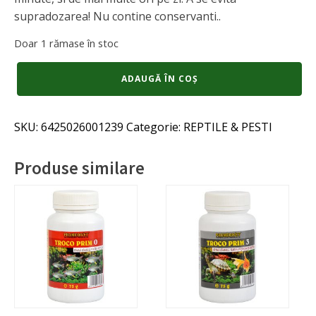
supradozarea! Nu contine conservanti..
Doar 1 rămase în stoc
Cantitate
ADAUGĂ ÎN COȘ
Exo
-
Inima
SKU:
6425026001239
Categorie:
REPTILE & PESTI
Liofilizata
30
ml
Produse similare