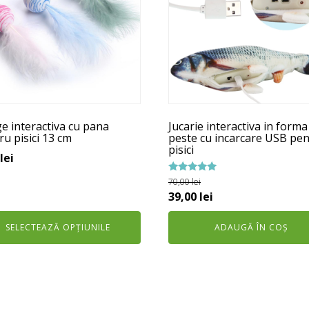
e
ii.
unile
e
e interactiva cu pana
Jucarie interactiva in forma
na
ru pisici 13 cm
peste cu incarcare USB pe
pisici
usului.
lei
Evaluat la
70,00
lei
5.00
Prețul
Prețul
39,00
lei
din 5
inițial
curent
SELECTEAZĂ OPȚIUNILE
ADAUGĂ ÎN COȘ
a
este:
fost:
39,00 lei.
70,00 lei.