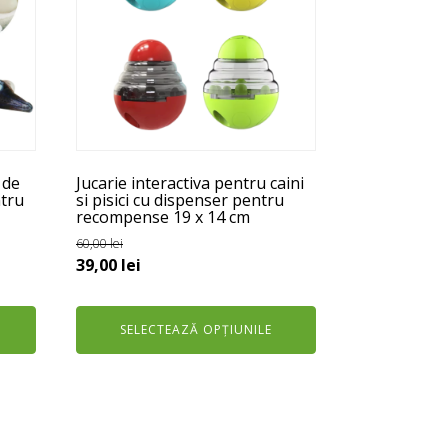
multe
variații.
Opțiunile
pot
fi
alese
în
 de
Jucarie interactiva pentru caini
pagina
ntru
si pisici cu dispenser pentru
recompense 19 x 14 cm
produsului.
60,00
lei
Prețul
Prețul
39,00
lei
inițial
curent
a
este:
SELECTEAZĂ OPȚIUNILE
fost:
39,00 lei.
60,00 lei.