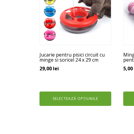
multe
mult
variații.
variaț
Opțiunile
Opți
pot
pot
fi
fi
alese
ales
în
în
Jucarie pentru pisici circuit cu
Ming
pagina
pagi
minge si soricel 24 x 29 cm
pent
produsului.
prod
29,00
lei
5,00
SELECTEAZĂ OPȚIUNILE