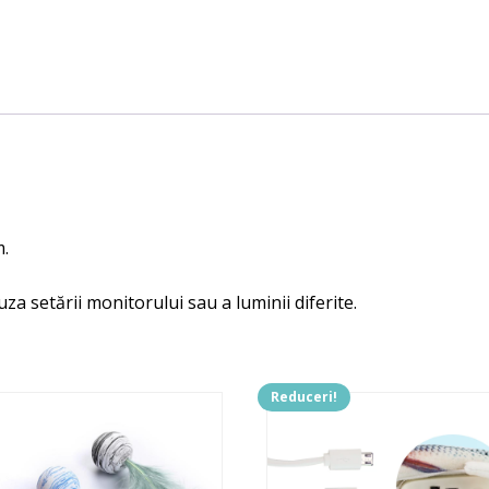
m.
uza setării monitorului sau a luminii diferite.
Reduceri!
t
us