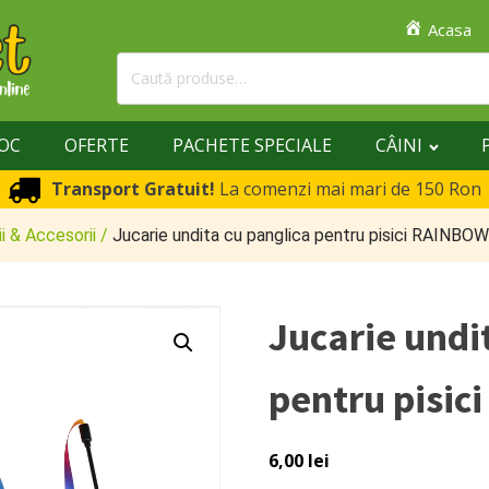
Acasa
Caută
după:
TOC
OFERTE
PACHETE SPECIALE
CÂINI
Transport Gratuit!
La comenzi mai mari de 150 Ron
ii & Accesorii
/
Jucarie undita cu panglica pentru pisici RAINBO
Jucarie undi
pentru pisi
6,00
lei