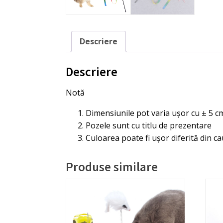
Descriere
Descriere
Notă
Dimensiunile pot varia ușor cu ± 5 c
Pozele sunt cu titlu de prezentare
Culoarea poate fi ușor diferită din ca
Produse similare
Acest
Aces
produs
prod
are
are
mai
mai