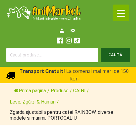
Caută
CAUTĂ
după:
Transport Gratuit!
La comenzi mai mari de 150
Ron
Prima pagina
/
Produse
/
CÂINI
/
Lese, Zgărzi & Hamuri
/
Zgarda ajustabila pentru catei RAINBOW, diverse
modele si marimi, PORTOCALIU