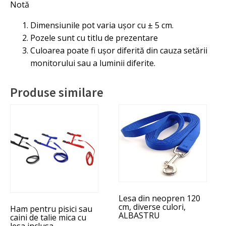
Notă
Dimensiunile pot varia ușor cu ± 5 cm.
Pozele sunt cu titlu de prezentare
Culoarea poate fi ușor diferită din cauza setării
monitorului sau a luminii diferite.
Produse similare
Acest
produs
are
mai
multe
variații.
Opțiunile
Lesa din neopren 120
pot
cm, diverse culori,
Ham pentru pisici sau
fi
ALBASTRU
caini de talie mica cu
alese