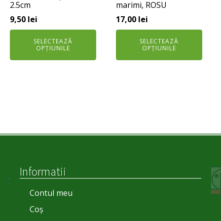
2.5cm
marimi, ROSU
în
în
pagina
pagina
9,50
lei
17,00
lei
produsului.
produsului.
SELECTEAZĂ
SELECTEAZĂ
OPȚIUNILE
OPȚIUNILE
Informatii
Contul meu
Coș