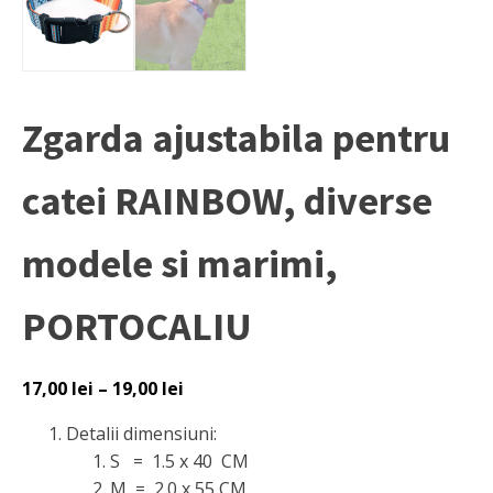
Zgarda ajustabila pentru
catei RAINBOW, diverse
modele si marimi,
PORTOCALIU
Interval
17,00
lei
–
19,00
lei
de
Detalii dimensiuni:
prețuri:
S = 1.5 x 40 CM
17,00 lei
M = 2.0 x 55 CM