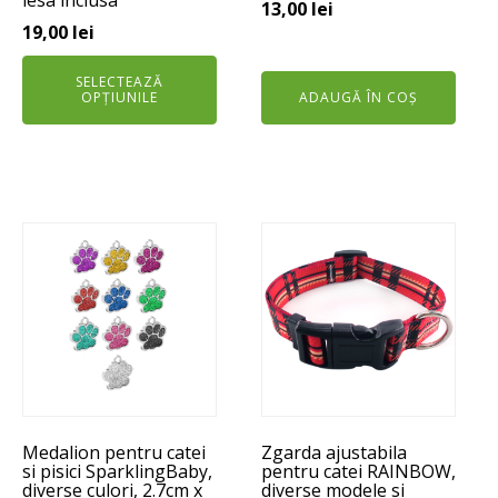
lesa inclusa
13,00
lei
în
19,00
lei
pagina
produsului.
SELECTEAZĂ
OPȚIUNILE
ADAUGĂ ÎN COȘ
Acest
Acest
produs
produs
are
are
mai
mai
multe
multe
variații.
variații.
Opțiunile
Opțiunile
pot
pot
Medalion pentru catei
Zgarda ajustabila
fi
fi
si pisici SparklingBaby,
pentru catei RAINBOW,
alese
alese
diverse culori, 2.7cm x
diverse modele si