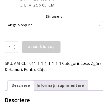
până
L = 2.5 x 65 CM
la
19,00 lei
Dimensiune
Cantitate
ADAUGĂ ÎN COȘ
Zgarda
ajustabila
pentru
SKU:
AM-CL - 011-1-1-1-1-1-1-1
Categorii:
Lese, Zgărzi
catei
RAINBOW,
& Hamuri
,
Pentru Căței
diverse
modele
si
Descriere
Informații suplimentare
marimi,
PORTOCALIU
Descriere