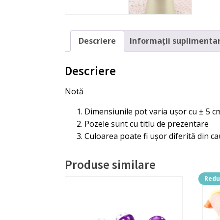
Descriere
Informații suplimenta
Descriere
Notă
Dimensiunile pot varia ușor cu ± 5 c
Pozele sunt cu titlu de prezentare
Culoarea poate fi ușor diferită din ca
Produse similare
Redu
Aces
prod
are
mai