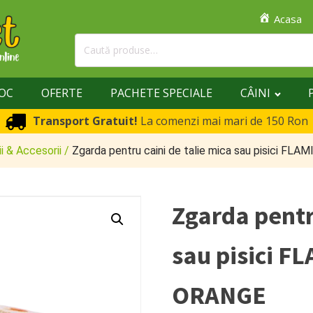
Acasa
Caută
după:
TOC
OFERTE
PACHETE SPECIALE
CÂINI
Transport Gratuit!
La comenzi mai mari de 150 Ron
ii & Accesorii
/
Zgarda pentru caini de talie mica sau pisici FLAM
Zgarda pentr
sau pisici F
ORANGE