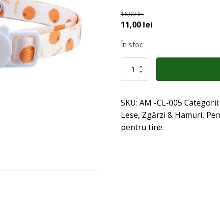
16,00
lei
Prețul
Prețul
11,00
lei
inițial
curent
În stoc
a
este:
fost:
11,00 lei.
Cantitate
16,00 lei.
Zgarda
pentru
caini
SKU:
AM -CL-005
Categorii
de
talie
Lese, Zgărzi & Hamuri
,
Pen
mica
pentru tine
sau
pisici
FLAMINGO
19-
32
cm,
ORANGE