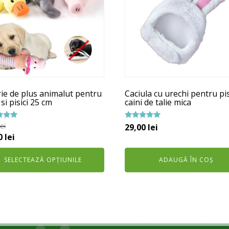
e
ii.
unile
e
rie de plus animalut pentru
Caciula cu urechi pentru pisi
na
 si pisici 25 cm
caini de talie mica
usului.
t la
Evaluat la
lei
29,00
lei
5.00
ul
Prețul
0
lei
din 5
al
curent
SELECTEAZĂ OPȚIUNILE
ADAUGĂ ÎN COȘ
este:
:
19,00 lei.
 lei.