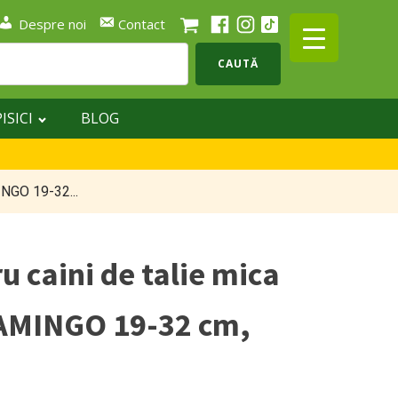
Despre noi
Contact
CAUTĂ
PISICI
BLOG
INGO 19-32...
u caini de talie mica
LAMINGO 19-32 cm,