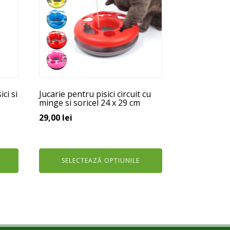
multe
variații.
Opțiunile
pot
fi
alese
în
ci si
Jucarie pentru pisici circuit cu
pagina
minge si soricel 24 x 29 cm
produsului.
29,00
lei
SELECTEAZĂ OPȚIUNILE