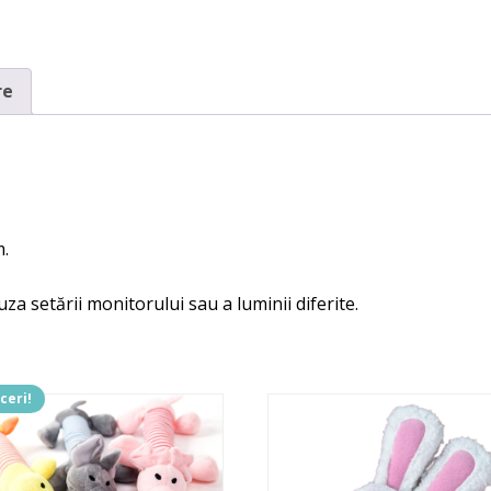
re
m.
uza setării monitorului sau a luminii diferite.
ceri!
t
us